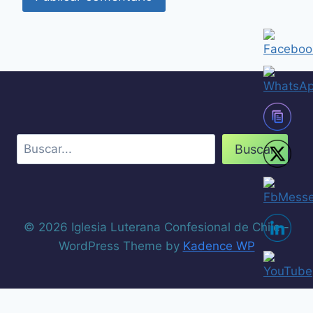
Buscar
© 2026 Iglesia Luterana Confesional de Chile -
WordPress Theme by
Kadence WP
Wordpress Social Share Plugin
powered by