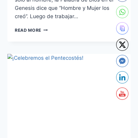
Genesis dice que “Hombre y Mujer los
creó”. Luego de trabajar…
UN
READ MORE
DISEÑO
SANTO
Y
PERFECTO,
DISTORSIONADO
POR
LA
SOCIEDAD