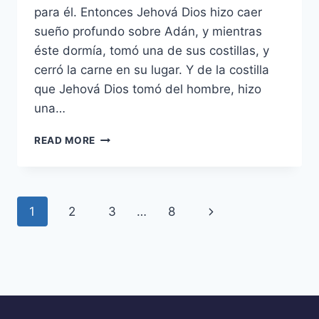
para él. Entonces Jehová Dios hizo caer
sueño profundo sobre Adán, y mientras
éste dormía, tomó una de sus costillas, y
cerró la carne en su lugar. Y de la costilla
que Jehová Dios tomó del hombre, hizo
una…
MATRIMONIO???
READ MORE
Page
Next
1
2
3
…
8
navigation
Page