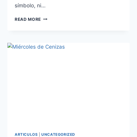
símbolo, ni…
✝️
READ MORE
¡CRISTO
HA
RESUCITADO!
¡EN
VERDAD
HA
RESUCITADO!
ARTICULOS
|
UNCATEGORIZED