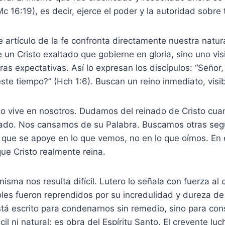
Mc 16:19), es decir, ejerce el poder y la autoridad sobre
 artículo de la fe confronta directamente nuestra natur
un Cristo exaltado que gobierne en gloria, sino uno vis
as expectativas. Así lo expresan los discípulos: “Señor,
 este tiempo?” (Hch 1:6). Buscan un reino inmediato, visi
 vive en nosotros. Dudamos del reinado de Cristo cu
ado. Nos cansamos de su Palabra. Buscamos otras seg
que se apoye en lo que vemos, no en lo que oímos. En 
que Cristo realmente reina.
misma nos resulta difícil. Lutero lo señala con fuerza a
oles fueron reprendidos por su incredulidad y dureza d
stá escrito para condenarnos sin remedio, sino para con
il ni natural; es obra del Espíritu Santo. El creyente luch