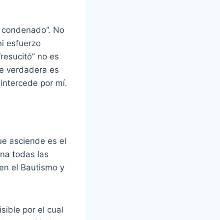
rá condenado”. No
ni esfuerzo
“resucitó” no es
fe verdadera es
 intercede por mí.
ue asciende es el
ena todas las
 en el Bautismo y
ible por el cual