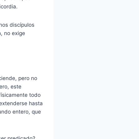
icordia.
mos discípulos
n, no exige
ciende, pero no
ero, este
físicamente todo
 extenderse hasta
mundo entero, que
ser predicado?