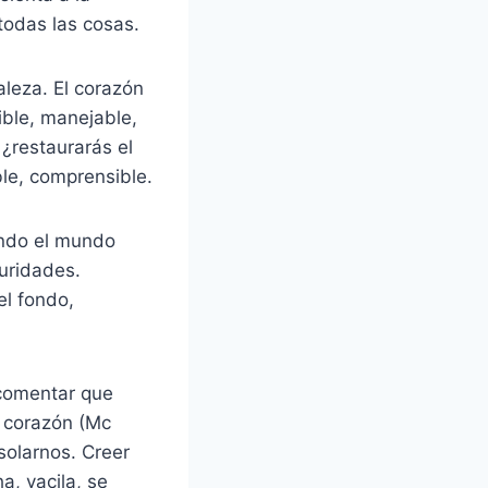
 todas las cosas.
aleza. El corazón
ible, manejable,
 ¿restaurarás el
ble, comprensible.
ando el mundo
uridades.
el fondo,
l comentar que
e corazón (Mc
solarnos. Creer
a, vacila, se