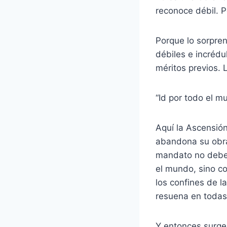
reconoce débil. P
Porque lo sorpren
débiles e incrédu
méritos previos. 
“Id por todo el m
Aquí la Ascensión
abandona su obra:
mandato no debe 
el mundo, sino c
los confines de l
resuena en todas 
Y entonces surge