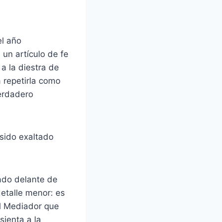
el año
un artículo de fe
 a la diestra de
 repetirla como
verdadero
 sido exaltado
ado delante de
detalle menor: es
el Mediador que
sienta a la