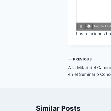
Página
1
/
2
Las relaciones h
Navegación
PREVIOUS
A la Mitad del Camin
de
en el Seminario Conc
entradas
Similar Posts