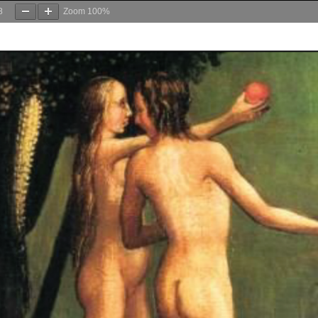
8
Zoom
100%