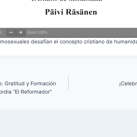
8
Zoom
100%
omosexuales desafían el concepto cristiano de humanid
o: Gratitud y Formación
¡Celeb
ordia “El Reformador”