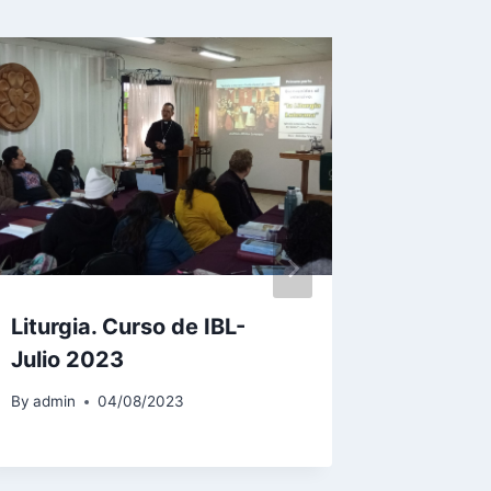
Liturgia. Curso de IBL-
PRÓXI
Julio 2023
“LA IG
FE”
By
admin
04/08/2023
By
admin