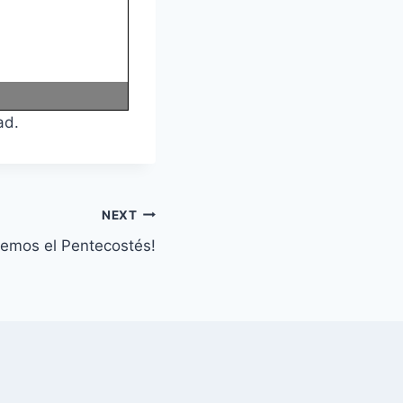
ad.
NEXT
remos el Pentecostés!