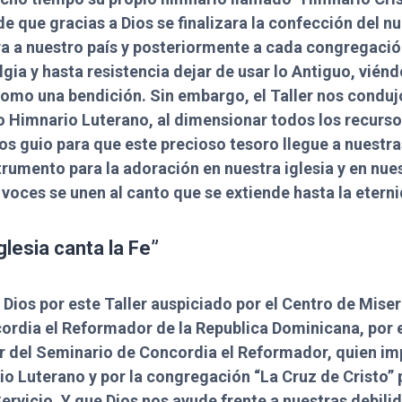
de que gracias a Dios se finalizara la confección del 
ra a nuestro país y posteriormente a cada congregaci
lgia y hasta resistencia dejar de usar lo Antiguo, vié
omo una bendición. Sin embargo, el Taller nos condujo
o Himnario Luterano, al dimensionar todos los recursos
os guio para que este precioso tesoro llegue a nuest
rumento para la adoración en nuestra iglesia y en nue
voces se unen al canto que se extiende hasta la etern
Iglesia canta la Fe”
ios por este Taller auspiciado por el Centro de Miser
rdia el Reformador de la Republica Dominicana, por e
tor del Seminario de Concordia el Reformador, quien im
io Luterano y por la congregación “La Cruz de Cristo” 
Servicio. Y que Dios nos ayude frente a nuestras debili