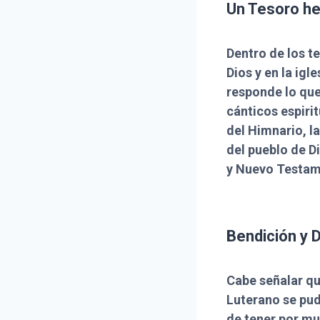
Un Tesoro he
Dentro de los t
Dios y en la igl
responde lo que
cánticos espirit
del Himnario, l
del pueblo de Di
y Nuevo Testame
Bendición y 
Cabe señalar q
Luterano se pudo
de tener por mu