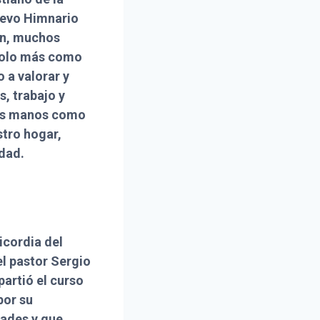
nuevo Himnario
ón, muchos
ndolo más como
 a valorar y
, trabajo y
ras manos como
stro hogar,
idad.
icordia del
l pastor Sergio
partió el curso
por su
dades y que