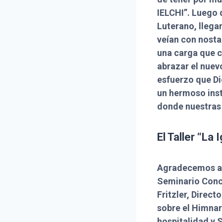
IELCHI”. Luego 
Luterano, llega
veían con nosta
una carga que c
abrazar el nuev
esfuerzo que Di
un hermoso inst
donde nuestras 
El Taller “La 
Agradecemos a D
Seminario Conco
Fritzler, Direc
sobre el Himnar
hospitalidad y 