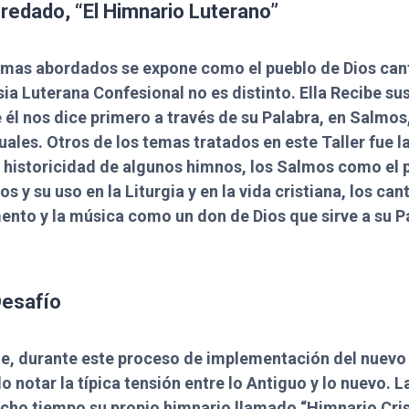
redado, “El Himnario Luterano”
emas abordados se expone como el pueblo de Dios cant
esia Luterana Confesional no es distinto. Ella Recibe su
 él nos dice primero a través de su Palabra, en Salmos
uales. Otros de los temas tratados en este Taller fue la
a historicidad de algunos himnos, los Salmos como el 
os y su uso en la Liturgia y en la vida cristiana, los ca
nto y la música como un don de Dios que sirve a su P
Desafío
ue, durante este proceso de implementación del nuevo
 notar la típica tensión entre lo Antiguo y lo nuevo. La
cho tiempo su propio himnario llamado “Himnario Cris