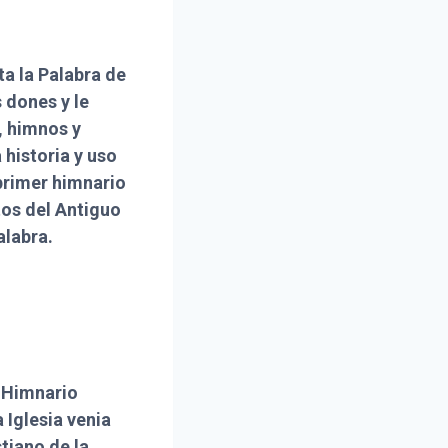
a la Palabra de
s dones y le
, himnos y
 historia y uso
primer himnario
ntos del Antiguo
alabra.
 Himnario
 Iglesia venia
tiano de la