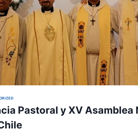
ORIZED
cia Pastoral y XV Asamblea 
Chile