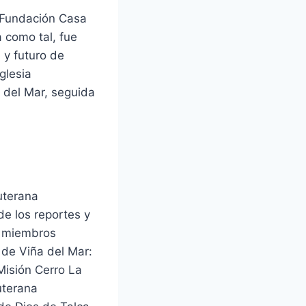
a Fundación Casa
 como tal, fue
 y futuro de
glesia
 del Mar, seguida
uterana
e los reportes y
n miembros
l de Viña del Mar:
Misión Cerro La
uterana