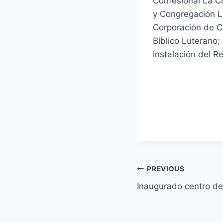
Confesional La C
y Congregación L
Corporación de Co
Bíblico Luterano; 
instalación del R
Navegación
PREVIOUS
Inaugurado centro de
de
entradas