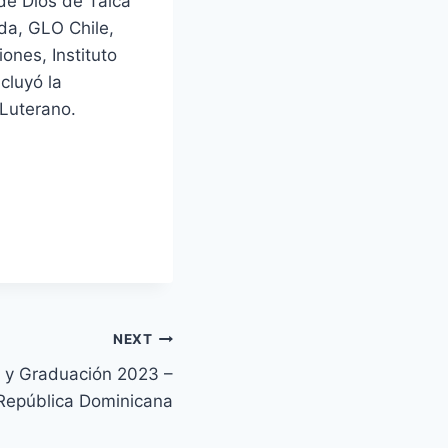
de Dios de Talca
da, GLO Chile,
ones, Instituto
ncluyó la
 Luterano.
NEXT
a y Graduación 2023 –
República Dominicana