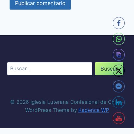
Buscar
© 2026 Iglesia Luterana Confesional de Chile -
WordPress Theme by
Kadence WP
Wordpress Social Share Plugin
powered by