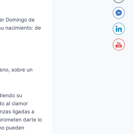
mer Domingo de
su nacimiento: de
asno, sobre un
idiendo su
do al clamor
anzas ligadas a
 prometen darte lo
 no pueden