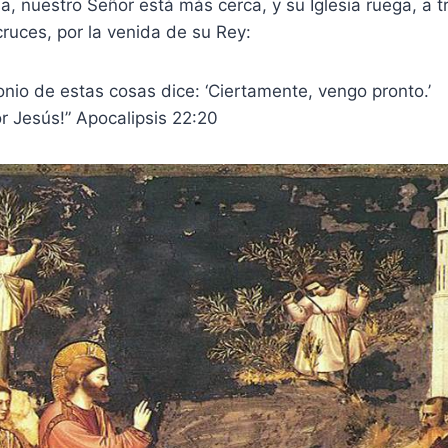
, nuestro Señor está más cerca, y su Iglesia ruega, a t
ruces, por la venida de su Rey:
onio de estas cosas dice: ‘Ciertamente, vengo pronto.’
r Jesús!” Apocalipsis 22:20