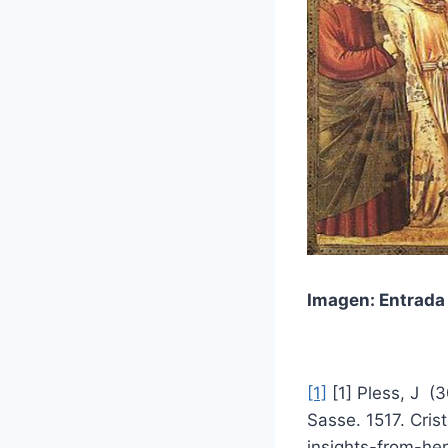
Imagen: Entrada a
[1]
[1] Pless, J (
Sasse. 1517. Cris
insights-from-h