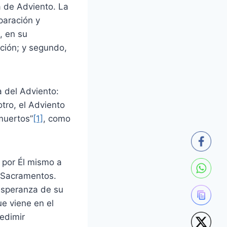
a de Adviento. La
paración y
, en su
ción; y segundo,
a del Adviento:
tro, el Adviento
muertos”
[1]
, como
 por Él mismo a
s Sacramentos.
 esperanza de su
ue viene en el
redimir