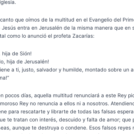
glesia.
canto que oímos de la multitud en el Evangelio del Pri
 Jesús entra en Jerusalén de la misma manera que en 
al como lo anunció el profeta Zacarías:
 hija de Sión!
o, hija de Jerusalén!
viene a ti, justo, salvador y humilde, montado sobre un 
sna!”
n pocos días, aquella multitud renunciará a este Rey p
 amoroso Rey no renuncia a ellos ni a nosotros. Atendien
iene para rescatarte y librarte de todas las falsas esper
que te tratan con interés, descuido y falta de amor; que
seas, aunque te destruya o condene. Esos falsos reyes