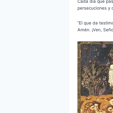
Cada día que pasa
persecuciones y c
“El que da testim
Amén. ¡Ven, Seño