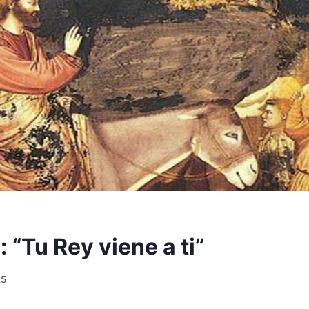
 “Tu Rey viene a ti”
25