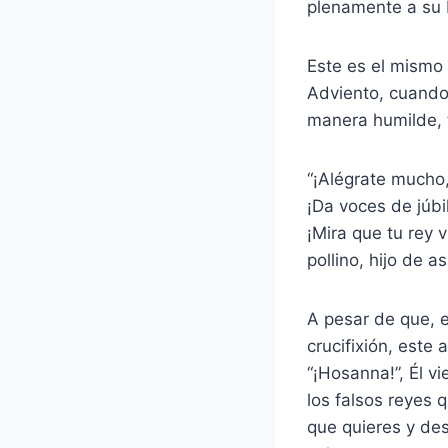
plenamente a su I
Este es el mismo 
Adviento, cuando
manera humilde, t
“¡Alégrate mucho,
¡Da voces de júbil
¡Mira que tu rey 
pollino, hijo de a
A pesar de que, e
crucifixión, este
“¡Hosanna!”, Él v
los falsos reyes 
que quieres y de