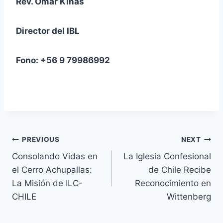
Rev. Omar Kinas
Director del IBL
Fono: +56 9 79986992
Navegación
PREVIOUS
NEXT
Consolando Vidas en
La Iglesia Confesional
de
el Cerro Achupallas:
de Chile Recibe
entradas
La Misión de ILC-
Reconocimiento en
CHILE
Wittenberg