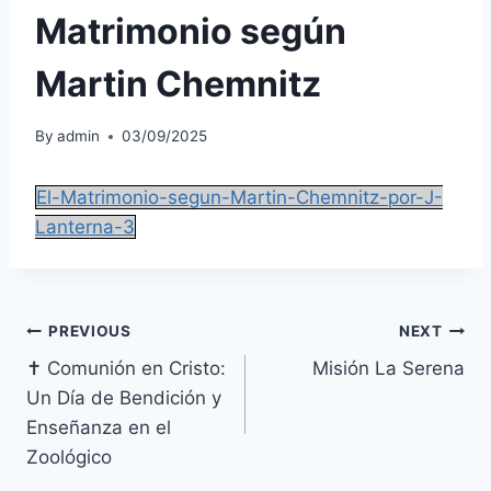
Matrimonio según
Martin Chemnitz
By
admin
03/09/2025
El-Matrimonio-segun-Martin-Chemnitz-por-J-
Lanterna-3
Navegación
PREVIOUS
NEXT
✝️ Comunión en Cristo:
Misión La Serena
de
Un Día de Bendición y
entradas
Enseñanza en el
Zoológico