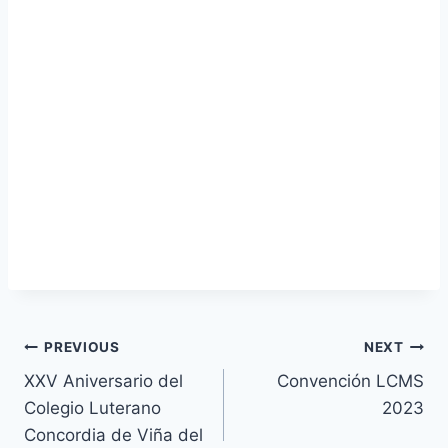
Navegación
PREVIOUS
NEXT
XXV Aniversario del
Convención LCMS
de
Colegio Luterano
2023
entradas
Concordia de Viña del