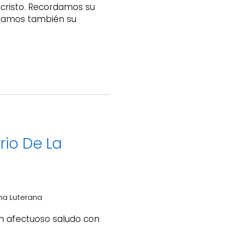
ucristo. Recordamos su
eramos también su
rio De La
rma Luterana
un afectuoso saludo con