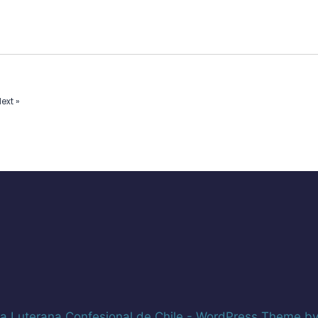
ext »
ia Luterana Confesional de Chile - WordPress Theme b