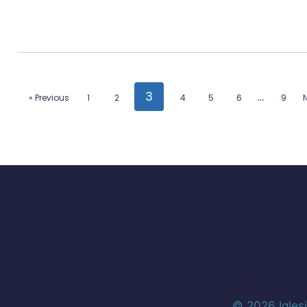
3
…
« Previous
1
2
4
5
6
9
N
© 2026 Igles