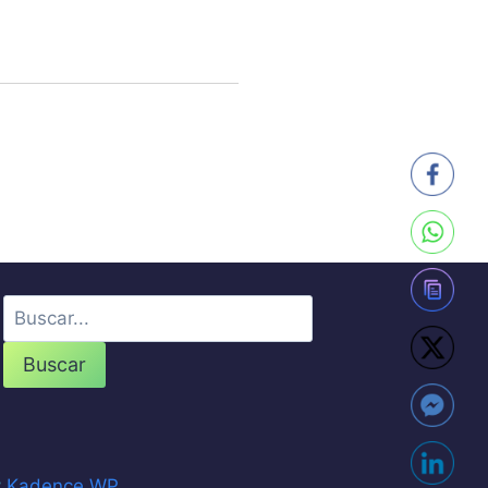
Buscar
y
Kadence WP